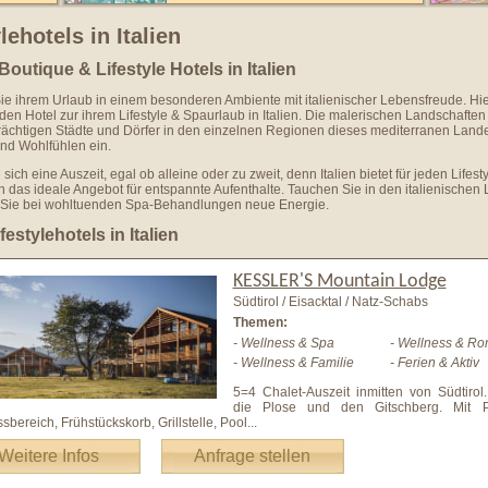
lehotels in Italien
Boutique & Lifestyle Hotels in Italien
e ihrem Urlaub in einem besonderen Ambiente mit italienischer Lebensfreude. Hie
en Hotel zur ihrem Lifestyle & Spaurlaub in Italien. Die malerischen Landschaften
rächtigen Städte und Dörfer in den einzelnen Regionen dieses mediterranen Land
nd Wohlfühlen ein.
ich eine Auszeit, egal ob alleine oder zu zweit, denn Italien bietet für jeden Lifesty
n das ideale Angebot für entspannte Aufenthalte. Tauchen Sie in den italienischen 
 Sie bei wohltuenden Spa-Behandlungen neue Energie.
estylehotels in Italien
KESSLER'S Mountain Lodge
Südtirol / Eisacktal / Natz-Schabs
Themen:
- Wellness & Spa
- Wellness & Ro
- Wellness & Familie
- Ferien & Aktiv
5=4 Chalet-Auszeit inmitten von Südtirol
die Plose und den Gitschberg. Mit 
sbereich, Frühstückskorb, Grillstelle, Pool
...
Weitere Infos
Anfrage stellen