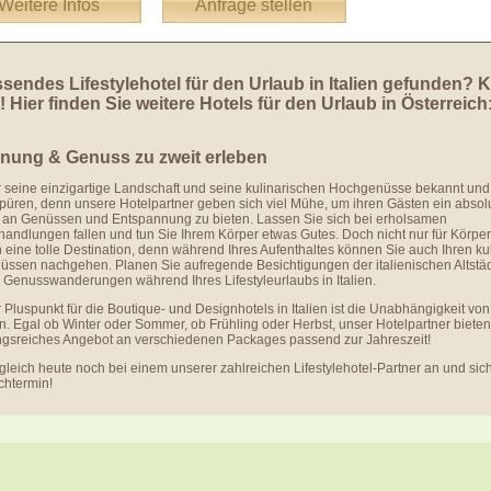
Weitere Infos
Anfrage stellen
sendes Lifestylehotel für den Urlaub in Italien gefunden? K
 Hier finden Sie weitere Hotels für den Urlaub in Österreich
nung & Genuss zu zweit erleben
 für seine einzigartige Landschaft und seine kulinarischen Hochgenüsse bekannt und
üren, denn unsere Hotelpartner geben sich viel Mühe, um ihren Gästen ein absol
 an Genüssen und Entspannung zu bieten. Lassen Sie sich bei erholsamen
andlungen fallen und tun Sie Ihrem Körper etwas Gutes. Doch nicht nur für Körpe
en eine tolle Destination, denn während Ihres Aufenthaltes können Sie auch Ihren ku
üssen nachgehen. Planen Sie aufregende Besichtigungen der italienischen Altstä
e Genusswanderungen während Ihres Lifestyleurlaubs in Italien.
r Pluspunkt für die Boutique- und Designhotels in Italien ist die Unabhängigkeit vo
n. Egal ob Winter oder Sommer, ob Frühling oder Herbst, unser Hotelpartner bieten
gsreiches Angebot an verschiedenen Packages passend zur Jahreszeit!
gleich heute noch bei einem unserer zahlreichen Lifestylehotel-Partner an und sich
chtermin!