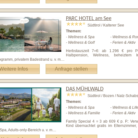
PARC HOTEL am See
Südtirol / Kalterer See
Themen:
- Wellness & Spa
- Wellness & Ro
- Wellness & Golf
- Ferien & Aktiv
Herbstauszeit 7=6: ab 1.296 € pro P
Halbpension, Wellness, beheiztem Infi
ogramm, privatem Badestrand u. v. m.
...
Weitere Infos
Anfrage stellen
DAS MÜHLWALD
Südtirol / Bozen / Natz-Schab
Themen:
- Wellness & Spa
- Wellness & Life
- Wellness & Familie
- Ferien & Aktiv
Family Special 4 = 3 ab 609 € p. P.: Ver
Kind übernachtet gratis im Elternzimmer,
Spa, Adults-only-Bereich u. v. m.
...