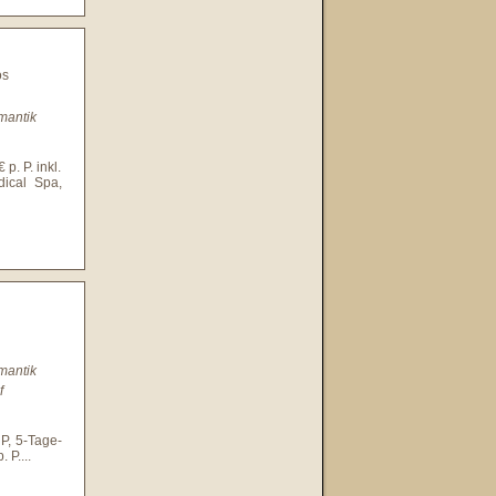
os
mantik
p. P. inkl.
ical Spa,
mantik
f
P, 5-Tage-
. P.
...