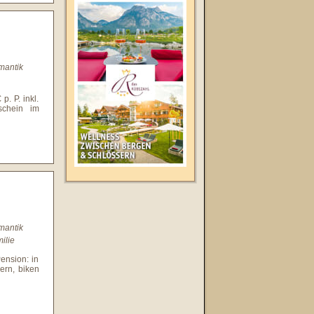
mantik
. P. inkl.
schein im
mantik
ilie
ension: in
ern, biken