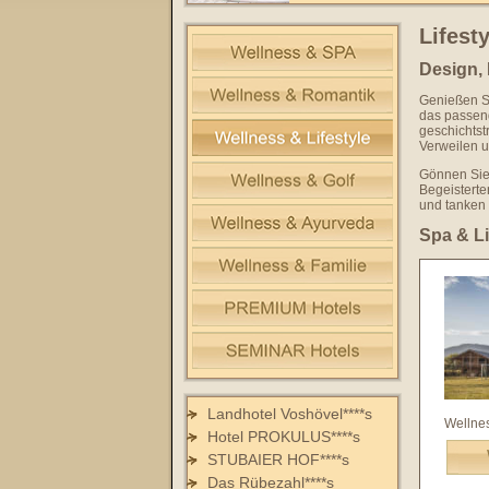
Lifesty
Design, 
Genießen Si
das passend
geschichtst
Verweilen u
Gönnen Sie s
Begeisterte
und tanken
Spa & Lif
Landhotel Voshövel****s
Wellnes
Hotel PROKULUS****s
STUBAIER HOF****s
Das Rübezahl****s