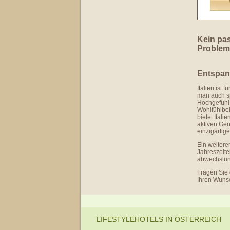
Kein pas
Problem!
Entspan
Italien ist
man auch sp
Hochgefühl
Wohlfühlbeh
bietet Itali
aktiven Gen
einzigartig
Ein weitere
Jahreszeite
abwechslun
Fragen Sie 
Ihren Wuns
LIFESTYLEHOTELS IN ÖSTERREICH