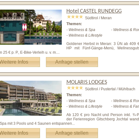
Hotel CASTEL RUNDEGG
Südtirol / Meran
Themen:
- Wellness & Spa
- Wellness & Ro
- Wellness & Lifestyle
Goldener Herbst in Meran: 3 ÜN ab 409 € p
HP mit Fünf-Gänge-Menü, Wellnessgut
 25 € p. P., E-Bike-Verleih u. v. m.
...
Weitere Infos
Anfrage stellen
MOLARIS LODGES
Südtirol / Pustertal / Mühlbach
Themen:
- Wellness & Spa
- Wellness & Ro
- Wellness & Lifestyle
- Wellness & Fam
Ab 120 € pro Nacht und Person inkl. ¾-P
der Ferienregion Gitschberg Jochtal wand
 Spa mit 3 Pools und 4 Saunen entspannen
...
Weitere Infos
Anfrage stellen