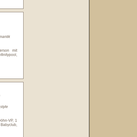
mantik
erson mit
nitypool,
s
style
wöhn-VP, 1
 Babyclub,