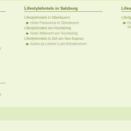
Lifestylehotels in Salzburg
Life
Lifestylehotels in Obertauern
Lifes
Hotel Panorama in Obertauern
Ho
S
Lifestylehotels am Hochkönig
Hotel Mitterwirt am Hochkönig
Lifestylehotels in Zell am See-Kaprun
Active by Leitner´s am Kitzsteinhorn
l
e