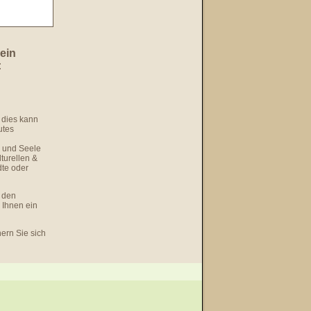
ein
:
 dies kann
utes
r und Seele
lturellen &
dte oder
n den
 Ihnen ein
ern Sie sich