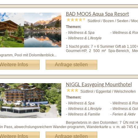
BAD MOOS Aqua Spa Resort
Südtirol / Bozen / Sexten / Mo
Themen:
- Wellness & Spa
- Wellness & Ro
- Wellness & Lifestyle
1 Nacht gratis: 7 = 6 Summer Gift ab 1.100 € 
Gourmet-HP, 2 500 m² Spa-Bereich, Med
ogramm, Pool mit Dolomitenblick
...
Weitere Infos
Anfrage stellen
NIGGL Easygoing Mounthotel
Südtirol / Eggental / Welschnofen
Themen:
- Wellness & Spa
- Wellness & Ro
- Wellness & Lifestyle
- Wellness & Gol
- Wellness & Familie
- Ferien & Aktiv
Bergerlebnis in den Dolomiten: 7 ÜN mit H
n Pass, abwechslungsreichem Wander-programm, Wanderkarte u. v. m. ab 745 € p
Weitere Infos
Anfrage stellen