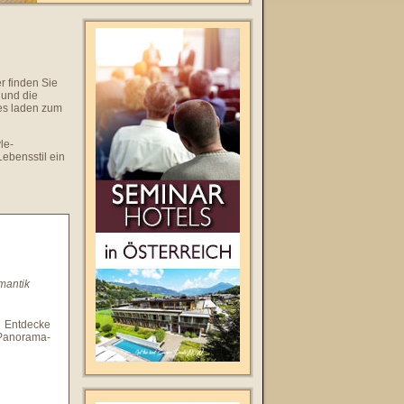
r finden Sie
 und die
es laden zum
le-
Lebensstil ein
mantik
. Entdecke
Panorama-