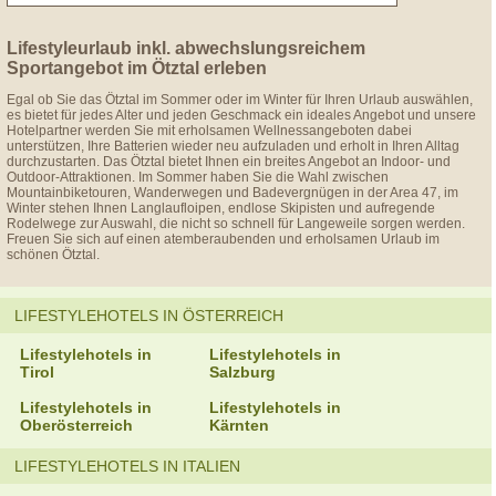
Lifestyleurlaub inkl. abwechslungsreichem
Sportangebot im Ötztal erleben
Egal ob Sie das Ötztal im Sommer oder im Winter für Ihren Urlaub auswählen,
es bietet für jedes Alter und jeden Geschmack ein ideales Angebot und unsere
Hotelpartner werden Sie mit erholsamen Wellnessangeboten dabei
unterstützen, Ihre Batterien wieder neu aufzuladen und erholt in Ihren Alltag
durchzustarten. Das Ötztal bietet Ihnen ein breites Angebot an Indoor- und
Outdoor-Attraktionen. Im Sommer haben Sie die Wahl zwischen
Mountainbiketouren, Wanderwegen und Badevergnügen in der Area 47, im
Winter stehen Ihnen Langlaufloipen, endlose Skipisten und aufregende
Rodelwege zur Auswahl, die nicht so schnell für Langeweile sorgen werden.
Freuen Sie sich auf einen atemberaubenden und erholsamen Urlaub im
schönen Ötztal.
LIFESTYLEHOTELS IN ÖSTERREICH
Lifestylehotels in
Lifestylehotels in
Tirol
Salzburg
Lifestylehotels in
Lifestylehotels in
Oberösterreich
Kärnten
LIFESTYLEHOTELS IN ITALIEN