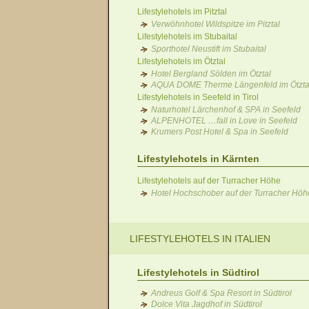
Lifestylehotels im Pitztal
Verwöhnhotel Wildspitze im Pitztal
Lifestylehotels im Stubaital
Sporthotel Neustift im Stubaital
Lifestylehotels im Ötztal
Hotel Bergland Sölden im Ötztal
AQUA DOME Therme Längenfeld im Ötzta
Lifestylehotels in Seefeld in Tirol
Naturhotel Lärchenhof & SPA in Seefeld
ALPENHOTEL …fall in Love in Seefeld
Krumers Post Hotel & Spa in Seefeld
Lifestylehotels in Kärnten
Lifestylehotels auf der Turracher Höhe
Hotel Hochschober auf der Turracher Höh
LIFESTYLEHOTELS IN ITALIEN
Lifestylehotels in Südtirol
Andreus Golf & Spa Resort in Südtirol
Dolce Vita Jagdhof in Südtirol