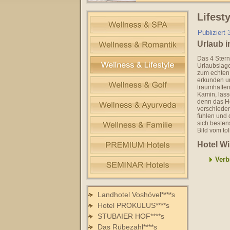
Lifest
Publiziert
Urlaub i
Das 4 Stern
Urlaubslage
zum echten 
erkunden un
traumhaften
Kamin, lass
denn das H
verschieden
fühlen und 
sich besten
Bild vom tol
Hotel Wi
Verb
Landhotel Voshövel****s
Hotel PROKULUS****s
STUBAIER HOF****s
Das Rübezahl****s