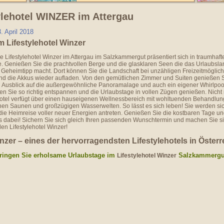
ylehotel WINZER im Attergau
3. April 2018
m Lifestylehotel Winzer
e Lifestylehotel Winzer im Attergau im Salzkammergut präsentiert sich in traumhaft
. Genießen Sie die prachtvollen Berge und die glasklaren Seen die das Urlaubsla
Geheimtipp macht. Dort können Sie die Landschaft bei unzähligen Freizeitmöglich
d die Akkus wieder aufladen. Von den gemütlichen Zimmer und Suiten genießen S
 Ausblick auf die außergewöhnliche Panoramalage und auch ein eigener Whirlpool
en Sie so richtig entspannen und die Urlaubstage in vollen Zügen genießen. Nicht 
otel verfügt über einen hauseigenen Wellnessbereich mit wohltuenden Behandlun
en Saunen und großzügigen Wasserwelten. So lässt es sich leben! Sie werden sic
die Heimreise voller neuer Energien antreten. Genießen Sie die kostbaren Tage un
s dabei! Sichern Sie sich gleich Ihren passenden Wunschtermin und machen Sie sic
len Lifestylehotel Winzer!
nzer – eines der hervorragendsten Lifestylehotels in Österr
ringen Sie erholsame Urlaubstage im
Salzkammergu
Lifestylehotel Winzer