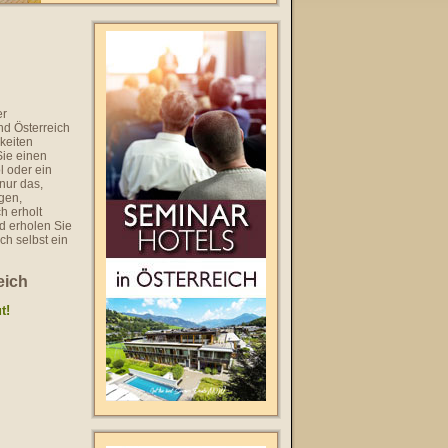
er
nd Österreich
keiten
ie einen
 oder ein
nur das,
gen,
h erholt
d erholen Sie
h selbst ein
eich
t!