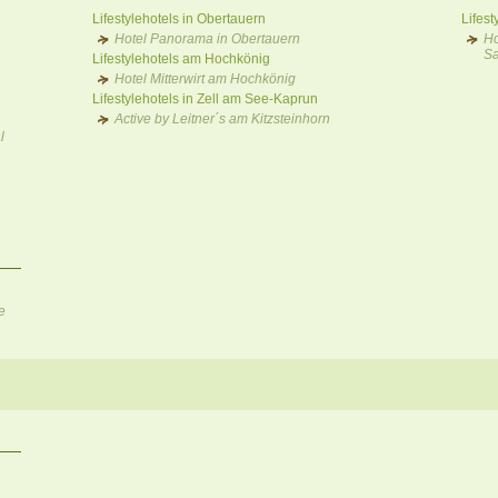
Lifestylehotels in Obertauern
Lifes
Hotel Panorama in Obertauern
Ho
S
Lifestylehotels am Hochkönig
Hotel Mitterwirt am Hochkönig
Lifestylehotels in Zell am See-Kaprun
Active by Leitner´s am Kitzsteinhorn
l
e