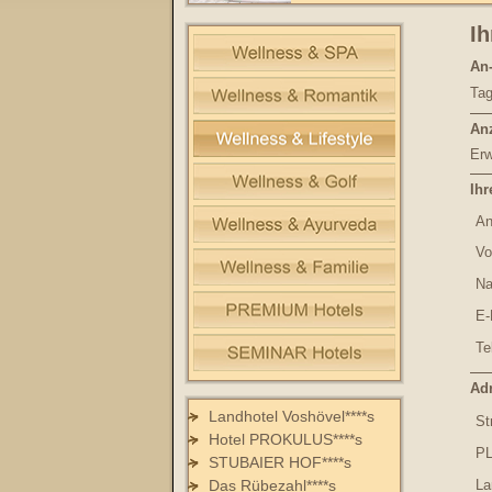
Ih
An-
Tag
An
Er
Ihr
An
Vo
Na
E-
Te
Ad
Landhotel Voshövel****s
St
Hotel PROKULUS****s
PL
STUBAIER HOF****s
Das Rübezahl****s
La