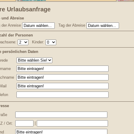
re Urlaubsanfrage
 und Abreise
 der Anreise
Tag der Abreise
zahl der Personen
wachsene:
Kinder:
e persönlichen Daten
rede
rname
chname
Mail
lefon
resse
raße
|
Z / Ort:
nd