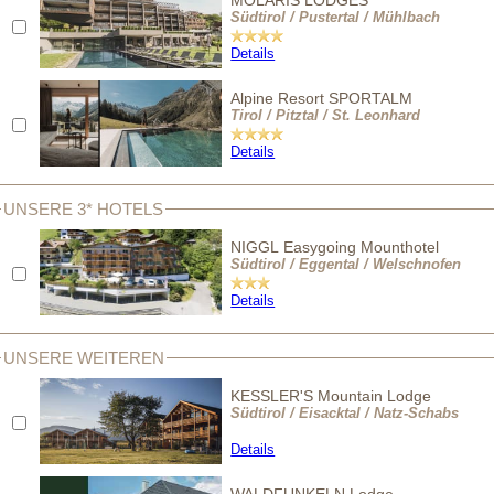
MOLARIS LODGES
Südtirol / Pustertal / Mühlbach
Details
Alpine Resort SPORTALM
Tirol / Pitztal / St. Leonhard
Details
UNSERE 3* HOTELS
NIGGL Easygoing Mounthotel
Südtirol / Eggental / Welschnofen
Details
UNSERE WEITEREN
KESSLER'S Mountain Lodge
Südtirol / Eisacktal / Natz-Schabs
Details
WALDFUNKELN Lodge